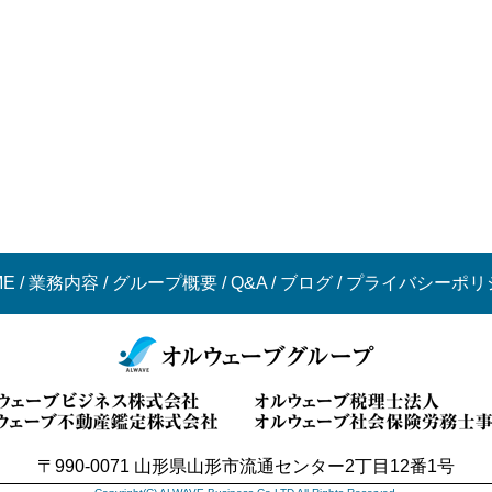
ME
/
業務内容
/
グループ概要
/
Q&A
/
ブログ
/
プライバシーポリ
〒990-0071 山形県山形市流通センター2丁目12番1号